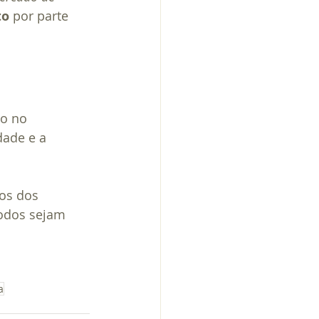
to
 por parte 
o no 
ade e a 
os dos 
todos sejam 
a