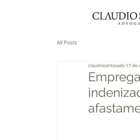
All Posts
claudiosantosadv
17 de 
Empregad
indeniza
afastam