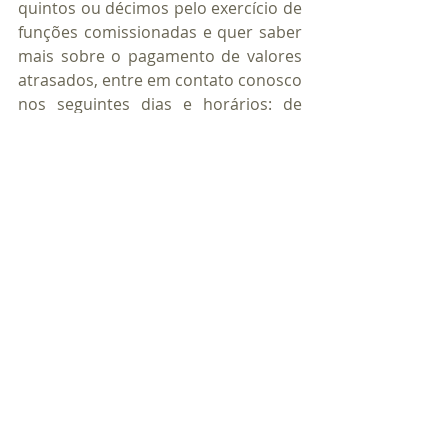
quintos ou décimos pelo exercício de 
funções comissionadas e quer saber 
mais sobre o pagamento de valores 
atrasados, entre em contato conosco 
nos seguintes dias e horários: de 
segunda-feira a sexta-feira, das 10h 
às 12h e das 14h às 19h, através do:
Telefone: (61) 3297-2231
E-mail: 
secretaria@claudiosantos.adv.br
WhatsApp: (61) 99127-8784
Site: Formulário online disponível no 
final da página inicial.