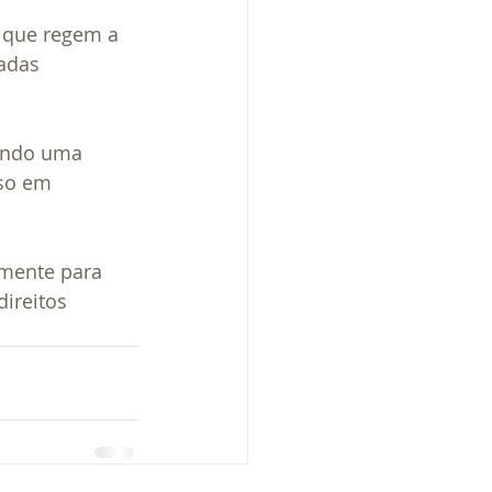
 que regem a 
adas 
gindo uma 
so em 
amente para 
direitos 