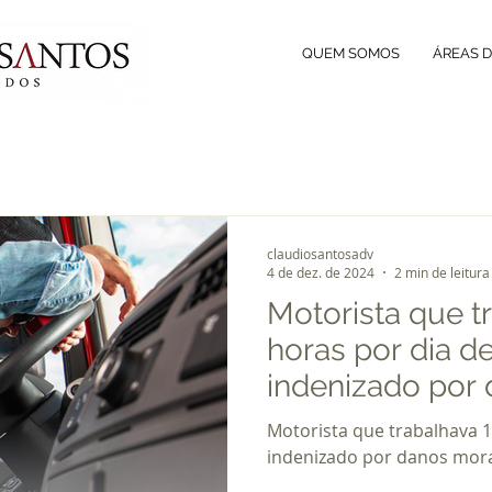
QUEM SOMOS
ÁREAS 
claudiosantosadv
4 de dez. de 2024
2 min de leitura
Motorista que t
horas por dia d
indenizado por 
existenciais
Motorista que trabalhava 1
indenizado por danos morai