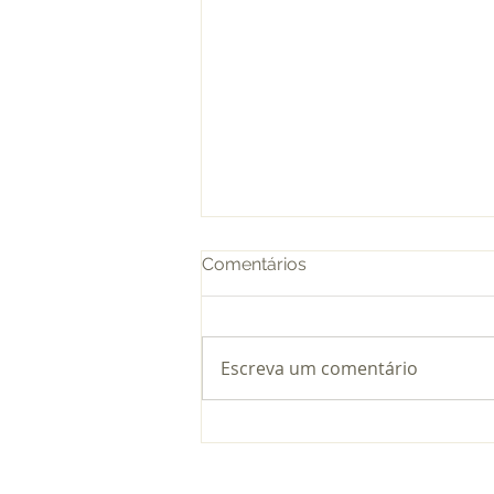
Comentários
Escreva um comentário
STF garante redutor de 5
anos na aposentadoria
proporcional de professores