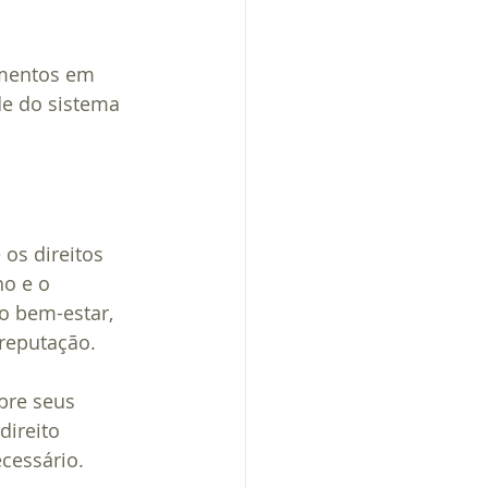
amentos em 
de do sistema 
 os direitos 
o e o 
o bem-estar, 
reputação.
bre seus 
direito 
ecessário.