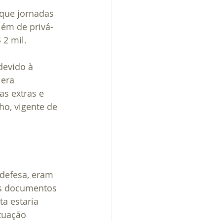
 que jornadas 
lém de privá-
 2 mil.
evido à 
era 
s extras e 
o, vigente de 
defesa, eram 
os documentos 
a estaria 
tuação 