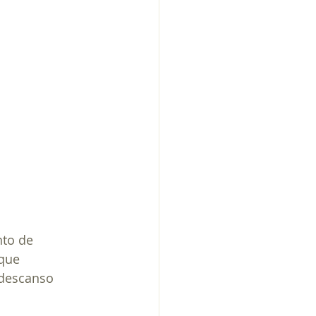
to de 
que 
 descanso 