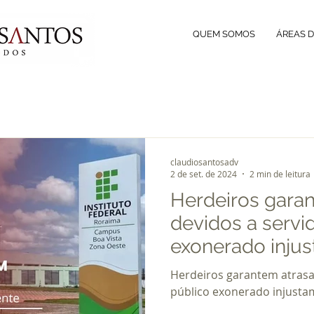
QUEM SOMOS
ÁREAS 
claudiosantosadv
2 de set. de 2024
2 min de leitura
Herdeiros gara
devidos a servi
exonerado inju
Herdeiros garantem atrasa
público exonerado injusta