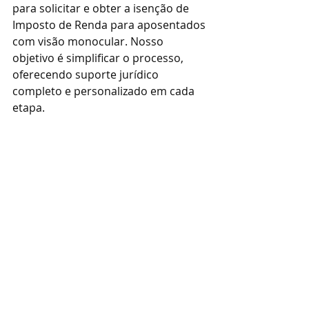
para solicitar e obter a isenção de 
Imposto de Renda para aposentados 
com visão monocular. Nosso 
objetivo é simplificar o processo, 
oferecendo suporte jurídico 
completo e personalizado em cada 
etapa. 
Entre em contato conosco deixe-nos 
ajudá-lo (a)!
Claudio Santos Advogados
direito previdenciário
aposentados
Aposentado com visão monocular é isento de Imposto de Renda
Visão monocular
imposto de renda