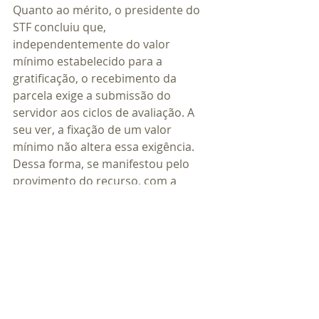
Quanto ao mérito, o presidente do 
STF concluiu que, 
independentemente do valor 
mínimo estabelecido para a 
gratificação, o recebimento da 
parcela exige a submissão do 
servidor aos ciclos de avaliação. A 
seu ver, a fixação de um valor 
mínimo não altera essa exigência. 
Dessa forma, se manifestou pelo 
provimento do recurso, com a 
reforma da decisão recorrida, 
aplicando a jurisprudência sobre o 
tema.
Nesse ponto, no entanto, a 
manifestação do relator não obteve 
maioria de votos e, com isso, o 
mérito será submetido a posterior 