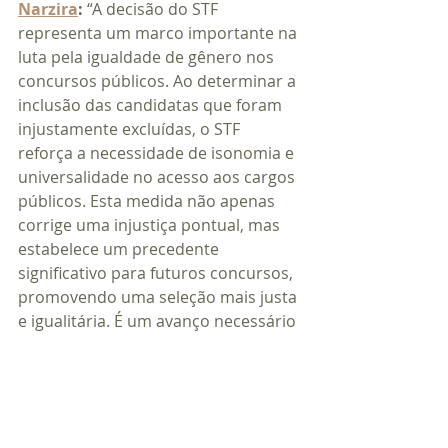
Narzira
:
 “A decisão do STF 
representa um marco importante na 
luta pela igualdade de gênero nos 
concursos públicos. Ao determinar a 
inclusão das candidatas que foram 
injustamente excluídas, o STF 
reforça a necessidade de isonomia e 
universalidade no acesso aos cargos 
públicos. Esta medida não apenas 
corrige uma injustiça pontual, mas 
estabelece um precedente 
significativo para futuros concursos, 
promovendo uma seleção mais justa 
e igualitária. É um avanço necessário 
e bem-vindo para a consolidação 
dos direitos das mulheres no serviço 
público.”
Fonte: STF